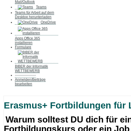
Mail/Outlook
Teams
Teams für Arbeit auf dem
Desktop herunterladen
OneDrive
Apps Office 365
installieren
Formulare
BIBER der Informatik
WETTBEWERB
------------------
Anmelden/Beiträge
bearbeiten
Erasmus+ Fortbildungen für 
Warum solltest DU dich für e
Fortbildungskurs oder ein Jo