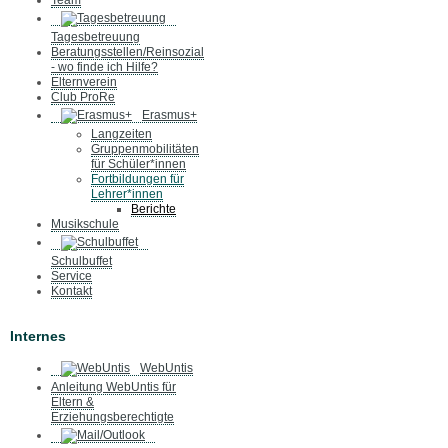
Team
Tagesbetreuung
Beratungsstellen/Reinsozial
- wo finde ich Hilfe?
Elternverein
Club ProRe
Erasmus+
Langzeiten
Gruppenmobilitäten
für Schüler*innen
Fortbildungen für
Lehrer*innen
Berichte
Musikschule
Schulbuffet
Service
Kontakt
Internes
WebUntis
Anleitung WebUntis für
Eltern &
Erziehungsberechtigte