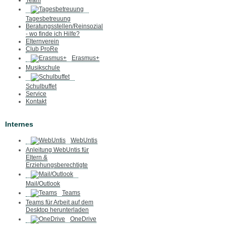
Team
Tagesbetreuung
Beratungsstellen/Reinsozial
- wo finde ich Hilfe?
Elternverein
Club ProRe
Erasmus+
Musikschule
Schulbuffet
Service
Kontakt
Internes
WebUntis
Anleitung WebUntis für
Eltern &
Erziehungsberechtigte
Mail/Outlook
Teams
Teams für Arbeit auf dem
Desktop herunterladen
OneDrive