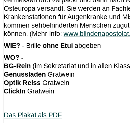
vermessen und verpackt und dann nach Af
Osteuropa versandt. Sie werden an Fachleu
Krankenstationen für Augenkranke und Mis
kommen sehbehinderten Menschen zugute, d
können. (Mehr Info:
www.blindenapostolat.
WIE?
- Brille
ohne Etui
abgeben
WO? -
BG-Rein
(im Sekretariat und in allen Klas
Genussladen
Gratwein
Optik Reiss
Gratwein
ClickIn
Gratwein
Das Plakat als PDF