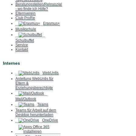
Beratungsstellen/Reinsozial
- wo finde ich Hilfe?
Elternverein
Club ProRe
Erasmus+
Musikschule
Schulbuffet
Service
Kontakt
Internes
WebUntis
Anleitung WebUntis für
Eltern &
Erziehungsberechtigte
Mail/Outlook
Teams
Teams für Arbeit auf dem
Desktop herunterladen
OneDrive