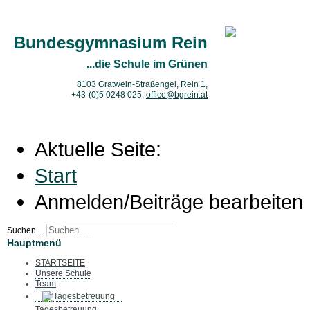
Bundesgymnasium Rein
...die Schule im Grünen
8103 Gratwein-Straßengel, Rein 1,
+43-(0)5 0248 025
,
office@bgrein.at
Aktuelle Seite:
Start
Anmelden/Beiträge bearbeiten
Suchen ...
Hauptmenü
STARTSEITE
Unsere Schule
Team
Tagesbetreuung