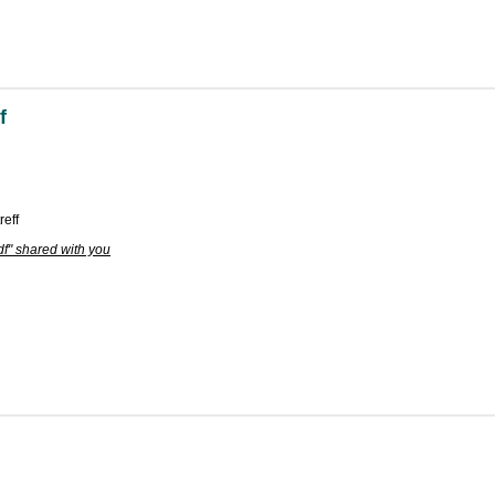
f
eff
 shared with you