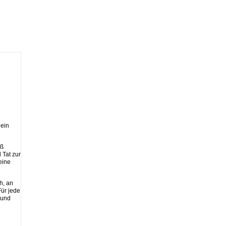
 ein
aß
 Tat zur
eine
h, an
Für jede
 und