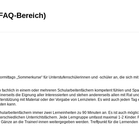
(FAQ-Bereich)
ormittags „Sommerkurse“ für Unterstufenschülerinnen und -schüler an, die sich mit
ch fachlich in einem oder mehreren Schularbeitenfächern kompetent fühlen und Sp
erseits die Eignung aller Interessierten und stehen andererseits allen mit Rat und
nterstützung mit Material oder der Vorgabe von Lernzielen. Es wird auch jeden Tag 
sten kann.
hularbeitenfächern immer zwei Lerneinheiten zu 90 Minuten an. Es ist auch möglic
terschiedlichen Unterrichtsfächern. Jede Lerngruppe umfasst maximal 1-2 Kinder. 
 Gänze an die Trainer/-innen weitergegeben werden. Treffpunkt für die Lernenden