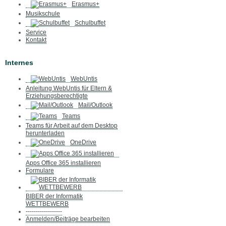
Erasmus+
Musikschule
Schulbuffet
Service
Kontakt
Internes
WebUntis
Anleitung WebUntis für Eltern &
Erziehungsberechtigte
Mail/Outlook
Teams
Teams für Arbeit auf dem Desktop
herunterladen
OneDrive
Apps Office 365 installieren
Formulare
BIBER der Informatik
WETTBEWERB
------------------
Anmelden/Beiträge bearbeiten