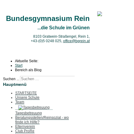
Bundesgymnasium Rein
...die Schule im Grünen
8103 Gratwein-Straßengel, Rein 1,
+43-(0)5 0248 025
,
office@bgrein.at
Aktuelle Seite:
Start
Bereich als Blog
Suchen ...
Hauptmenü
STARTSEITE
Unsere Schule
Team
Tagesbetreuung
Beratungsstellen/Reinsozial - wo
finde ich Hilfe?
Elternverein
Club ProRe