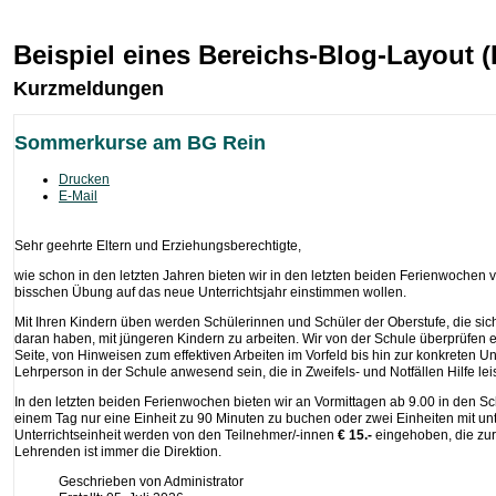
Beispiel eines Bereichs-Blog-Layout 
Kurzmeldungen
Sommerkurse am BG Rein
Drucken
E-Mail
Sehr geehrte Eltern und Erziehungsberechtigte,
wie schon in den letzten Jahren bieten wir in den letzten beiden Ferienwochen v
bisschen Übung auf das neue Unterrichtsjahr einstimmen wollen.
Mit Ihren Kindern üben werden Schülerinnen und Schüler der Oberstufe, die si
daran haben, mit jüngeren Kindern zu arbeiten. Wir von der Schule überprüfen ein
Seite, von Hinweisen zum effektiven Arbeiten im Vorfeld bis hin zur konkreten U
Lehrperson in der Schule anwesend sein, die in Zweifels- und Notfällen Hilfe lei
In den letzten beiden Ferienwochen bieten wir an Vormittagen ab 9.00 in den Sc
einem Tag nur eine Einheit zu 90 Minuten zu buchen oder zwei Einheiten mit un
Unterrichtseinheit werden von den Teilnehmer/-innen
€ 15.-
eingehoben, die zur
Lehrenden ist immer die Direktion.
Geschrieben von
Administrator