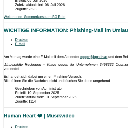
Erstellt: 05. Juli 2026
Zuletzt aktualisiert: 06. Juli 2026
Zugriffe: 2693
Weiterlesen: Sommerkurse am BG Rein
WICHTIGE INFORMATION: Phishing-Mail im Umlau
Drucken
E-Mail
Am Montag wurde eine E-Mail mit dem Absender
egger@bgrein.at
und dem Betr
„Unbezahlte_Rechnung_–_Klage_gegen_Ihr_Unternehmen_3498332_Court.pdf"
versendet.
Es handelt sich dabei um einen Phishing-Versuch.
Bitte öffnen Sie die Nachricht nicht und löschen Sie diese umgehend.
Geschrieben von
Administrator
Erstellt: 10. September 2025
Zuletzt aktualisiert: 10. September 2025
Zugriffe: 1114
Human Heart ❤️ | Musikvideo
Drucken