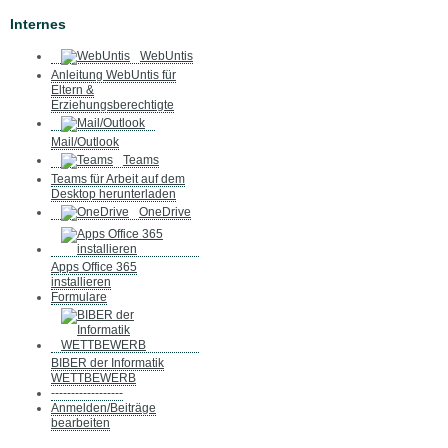
Internes
WebUntis
Anleitung WebUntis für
Eltern &
Erziehungsberechtigte
Mail/Outlook
Teams
Teams für Arbeit auf dem
Desktop herunterladen
OneDrive
Apps Office 365
installieren
Formulare
BIBER der Informatik
WETTBEWERB
------------------
Anmelden/Beiträge
bearbeiten