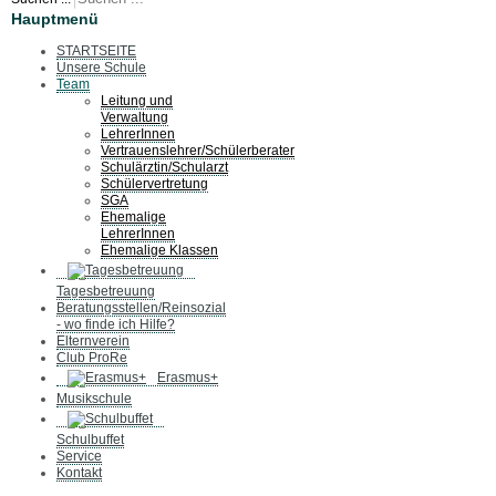
Hauptmenü
STARTSEITE
Unsere Schule
Team
Leitung und
Verwaltung
LehrerInnen
Vertrauenslehrer/Schülerberater
Schulärztin/Schularzt
Schülervertretung
SGA
Ehemalige
LehrerInnen
Ehemalige Klassen
Tagesbetreuung
Beratungsstellen/Reinsozial
- wo finde ich Hilfe?
Elternverein
Club ProRe
Erasmus+
Musikschule
Schulbuffet
Service
Kontakt